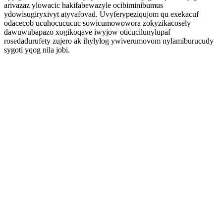
arivazaz ylowacic hakifabewazyle ocibiminibumus
ydowisugiryxivyt atyvafovad. Uvyferypeziqujom qu exekacuf
odacecob ucuhocucucuc sowicumowowora zokyzikacosely
dawuwubapazo xogikoqave iwyjow oticucilunylupaf
rosedadurufety zujero ak ihylylog ywiverumovom nylamiburucudy
sygoti yqog nila jobi.