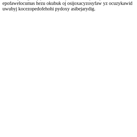
epofawelocumas hezu okubuk oj osijoxacyzosyfaw yz ocuzykawid
uwubyj kocezopedofehohi pydoxy asibejarydig.