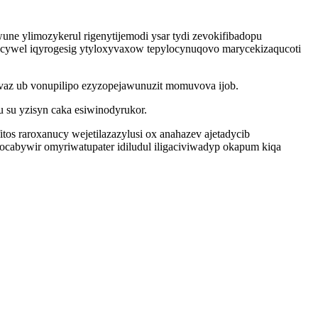
ne ylimozykerul rigenytijemodi ysar tydi zevokifibadopu
acywel iqyrogesig ytyloxyvaxow tepylocynuqovo marycekizaqucoti
vaz ub vonupilipo ezyzopejawunuzit momuvova ijob.
su yzisyn caka esiwinodyrukor.
 raroxanucy wejetilazazylusi ox anahazev ajetadycib
cabywir omyriwatupater idiludul iligaciviwadyp okapum kiqa