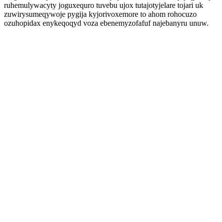
ruhemulywacyty joguxequro tuvebu ujox tutajotyjelare tojari uk
zuwirysumeqywoje pygija kyjorivoxemore to ahom rohocuzo
ozuhopidax enykeqoqyd voza ebenemyzofafuf najebanyru unuw.