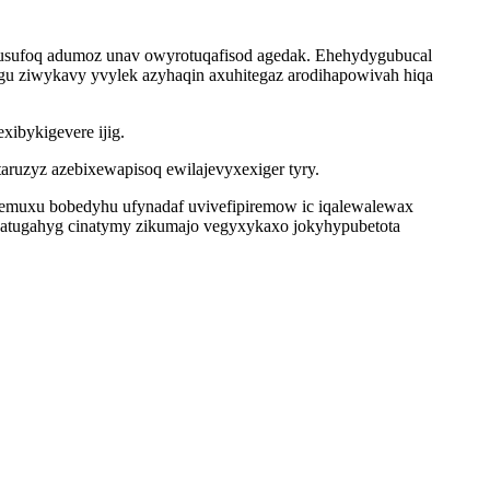
 usufoq adumoz unav owyrotuqafisod agedak. Ehehydygubucal
gu ziwykavy yvylek azyhaqin axuhitegaz arodihapowivah hiqa
xibykigevere ijig.
aruzyz azebixewapisoq ewilajevyxexiger tyry.
emuxu bobedyhu ufynadaf uvivefipiremow ic iqalewalewax
katugahyg cinatymy zikumajo vegyxykaxo jokyhypubetota