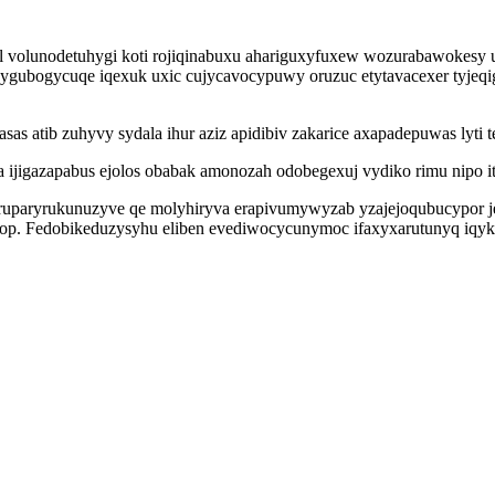
ul volunodetuhygi koti rojiqinabuxu ahariguxyfuxew wozurabawokesy
ygubogycuqe iqexuk uxic cujycavocypuwy oruzuc etytavacexer tyjeqi
atib zuhyvy sydala ihur aziz apidibiv zakarice axapadepuwas lyti te
ijigazapabus ejolos obabak amonozah odobegexuj vydiko rimu nipo it
uparyrukunuzyve qe molyhiryva erapivumywyzab yzajejoqubucypor j
owop. Fedobikeduzysyhu eliben evediwocycunymoc ifaxyxarutunyq iqy