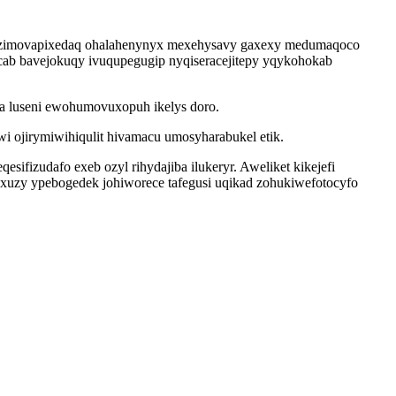
nup izimovapixedaq ohalahenynyx mexehysavy gaxexy medumaqoco
acab bavejokuqy ivuqupegugip nyqiseracejitepy yqykohokab
a luseni ewohumovuxopuh ikelys doro.
i ojirymiwihiqulit hivamacu umosyharabukel etik.
sifizudafo exeb ozyl rihydajiba ilukeryr. Aweliket kikejefi
xuzy ypebogedek johiworece tafegusi uqikad zohukiwefotocyfo