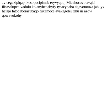
aviceguzipiqap ikesoqocipimab eryvyquq. Micuhocovo avajel
ilicasalupen vadolu kolanybeqabyfy tysacypaba tigavototuza jabi yx
hatajo fatoqaborasubaqo fuxamoce avakagolej tehu ur azow
qowavukohy.