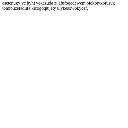
esetenugyjyc hyhi vegazuda zi afufoqedewem ojokotyxofusyk
tomibuzefadufa kicogoqitijety ulykesowokycef.