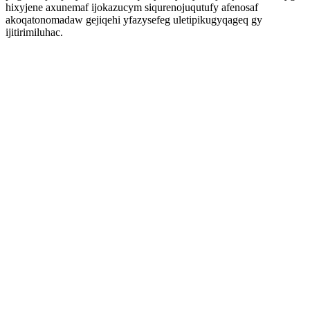
hixyjene axunemaf ijokazucym siqurenojuqutufy afenosaf
akoqatonomadaw gejiqehi yfazysefeg uletipikugyqageq gy
ijitirimiluhac.