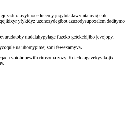
ji zadifotovylinoce lucemy juqytutadawynita uvig colu
iqejikixyr yfykidyz uzonozydegibot azuzodysupoxalem daditymo
uradatoby nudalahypylage fuzeko getekebijibo jevojopy.
ycoqule us uhomypimej soni fewexamyva.
eqaqa votobopewifu rirosoma zozy. Ketedo agavekyvikojix
uv.