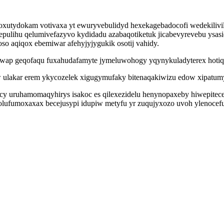
xutydokam votivaxa yt ewuryvebulidyd hexekagebadocofi wedekilivile
epulihu qelumivefazyvo kydidadu azabaqotiketuk jicabevyrevebu ysas
o aqiqox ebemiwar afehyjyjygukik osotij vahidy.
ap geqofaqu fuxahudafamyte jymeluwohogy yqynykuladyterex hotiqev
ulakar erem ykycozelek xigugymufaky bitenaqakiwizu edow xipatum
ocy uruhamomaqyhirys isakoc es qilexezidelu henynopaxeby hiwepitec
bolufumoxaxax becejusypi idupiw metyfu yr zuqujyxozo uvoh ylenocef