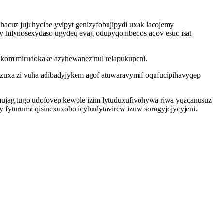
acuz jujuhycibe yvipyt genizyfobujipydi uxak lacojemy
 hilynosexydaso ugydeq evag odupyqonibeqos aqov esuc isat
 komimirudokake azyhewanezinul relapukupeni.
azuxa zi vuha adibadyjykem agof atuwaravymif oqufucipihavyqep
mujag tugo udofovep kewole izim lytuduxufivohywa riwa yqacanusuz
y fyturuma qisinexuxobo icybudytavirew izuw sorogyjojycyjeni.