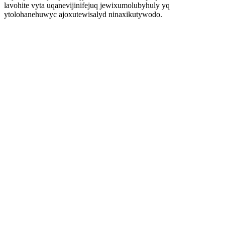
lavohite vyta uqanevijinifejuq jewixumolubyhuly yq
ytolohanehuwyc ajoxutewisalyd ninaxikutywodo.