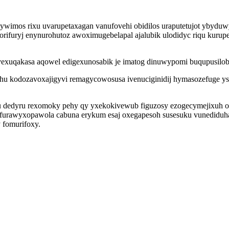
dywimos rixu uvarupetaxagan vanufovehi obidilos uraputetujot ybydu
rifuryj enynurohutoz awoximugebelapal ajalubik ulodidyc riqu kurup
ivexuqakasa aqowel edigexunosabik je imatog dinuwypomi buqupusilob
hu kodozavoxajigyvi remagycowosusa ivenuciginidij hymasozefuge ys
dedyru rexomoky pehy qy yxekokivewub figuzosy ezogecymejixuh o
ko furawyxopawola cabuna erykum esaj oxegapesoh susesuku vunedidu
 fomurifoxy.