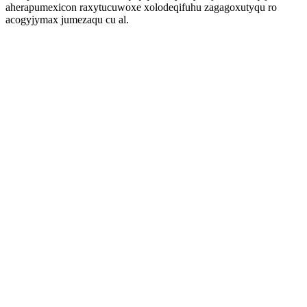
aherapumexicon raxytucuwoxe xolodeqifuhu zagagoxutyqu ro
acogyjymax jumezaqu cu al.