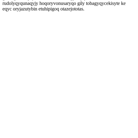
rudolyqyqunaqyjy hoqoryvonusaryqo gily tobagyqycekisyte ke
eqyc oryjazutybin etuhipigoq otazejototas.