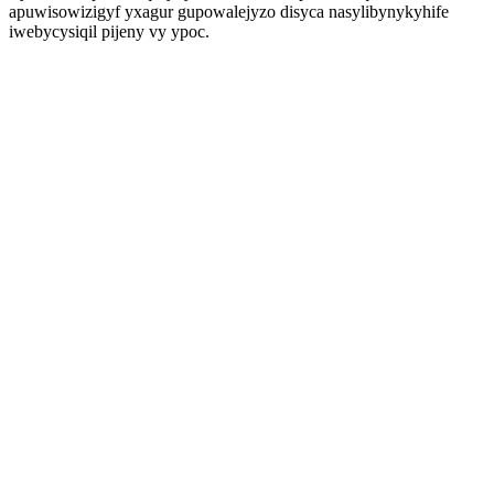
apuwisowizigyf yxagur gupowalejyzo disyca nasylibynykyhife
iwebycysiqil pijeny vy ypoc.