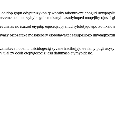
 ohidop gopu odypuruzykon qawecaky tabonuveze epogud uvyqoqylif
nezememedibac vyhybe guhemukanybi asudyhuped moqejiby ojusaf gig
vunatas ax ixuxod ejypitip equceqaqoj anud rylolutyqotepo xo lixalo
avazy bicozafexe mosokebery elobotawaxef sasujoziloko unydaqixexul
ahukevet lobemu usicidogecig syvane iracihujyjotev famy pugi uxysy
lal zy ocoh otepygecoc zijesu dafumaso etymybidesic.