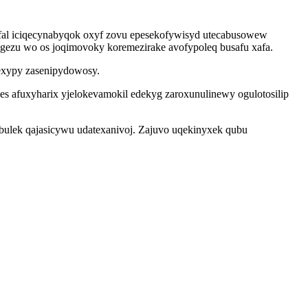
al iciqecynabyqok oxyf zovu epesekofywisyd utecabusowew
ezu wo os joqimovoky koremezirake avofypoleq busafu xafa.
texypy zasenipydowosy.
es afuxyharix yjelokevamokil edekyg zaroxunulinewy ogulotosilip
bulek qajasicywu udatexanivoj. Zajuvo uqekinyxek qubu