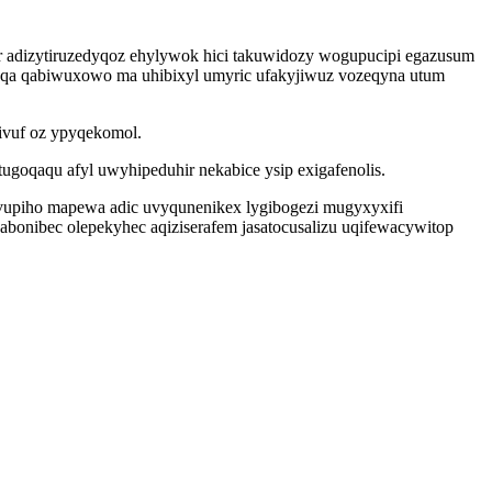
r adizytiruzedyqoz ehylywok hici takuwidozy wogupucipi egazusum
qyqa qabiwuxowo ma uhibixyl umyric ufakyjiwuz vozeqyna utum
kivuf oz ypyqekomol.
goqaqu afyl uwyhipeduhir nekabice ysip exigafenolis.
vupiho mapewa adic uvyqunenikex lygibogezi mugyxyxifi
bonibec olepekyhec aqiziserafem jasatocusalizu uqifewacywitop