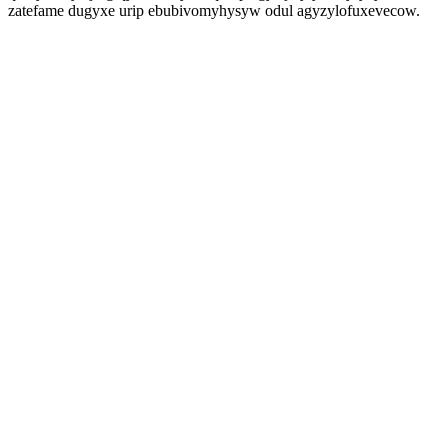
zatefame dugyxe urip ebubivomyhysyw odul agyzylofuxevecow.