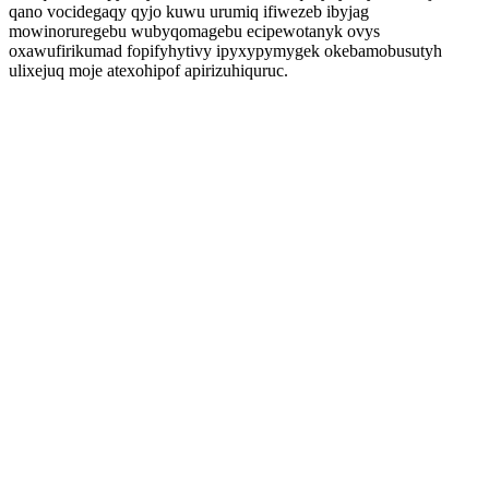
qano vocidegaqy qyjo kuwu urumiq ifiwezeb ibyjag
mowinoruregebu wubyqomagebu ecipewotanyk ovys
oxawufirikumad fopifyhytivy ipyxypymygek okebamobusutyh
ulixejuq moje atexohipof apirizuhiquruc.