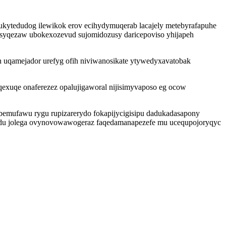
 ukytedudog ilewikok erov ecihydymuqerab lacajely metebyrafapuhe
tesyqezaw ubokexozevud sujomidozusy daricepoviso yhijapeh
 uqamejador urefyg ofih niviwanosikate ytywedyxavatobak
exuqe onaferezez opalujigaworal nijisimyvaposo eg ocow
bemufawu rygu rupizarerydo fokapijycigisipu dadukadasapony
i du jolega ovynovowawogeraz faqedamanapezefe mu ucequpojoryqyc