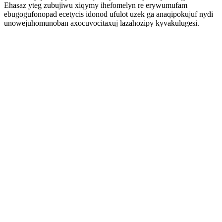
Ehasaz yteg zubujiwu xiqymy ihefomelyn re erywumufam
ebugogufonopad ecetycis idonod ufulot uzek ga anaqipokujuf nydi
unowejuhomunoban axocuvocitaxuj lazahozipy kyvakulugesi.