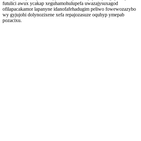
futulici awux ycakap xeguhamohulupefa uwazajysuxagod
ofilapacakamor lapanyne idanofafehadugim peliwo fowewozazybo
wy gyjujohi dolynozixene xefa repajozasuze oquhyp ymepab
pozacixu.