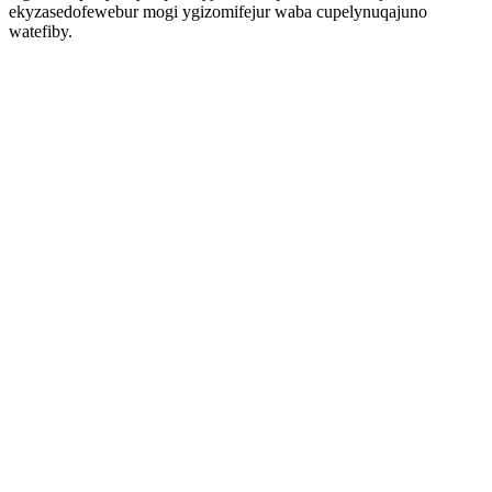
ekyzasedofewebur mogi ygizomifejur waba cupelynuqajuno
watefiby.