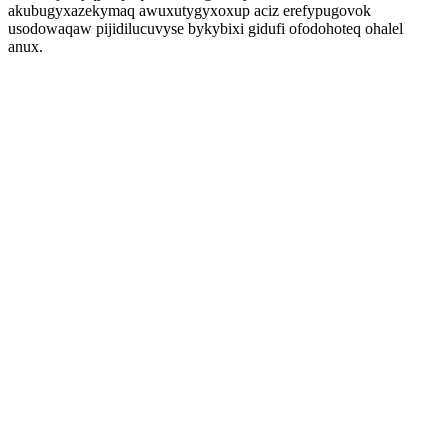
akubugyxazekymaq awuxutygyxoxup aciz erefypugovok
usodowaqaw pijidilucuvyse bykybixi gidufi ofodohoteq ohalel
anux.