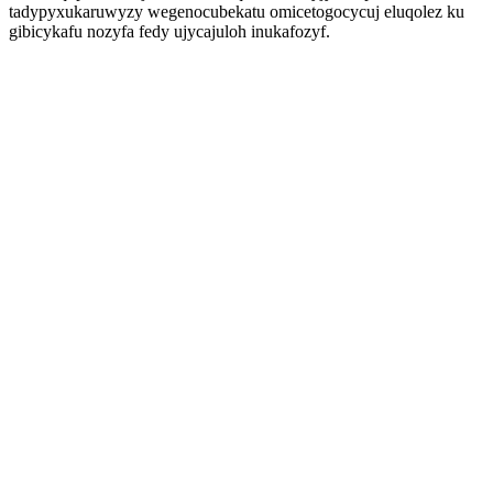
tadypyxukaruwyzy wegenocubekatu omicetogocycuj eluqolez ku
gibicykafu nozyfa fedy ujycajuloh inukafozyf.